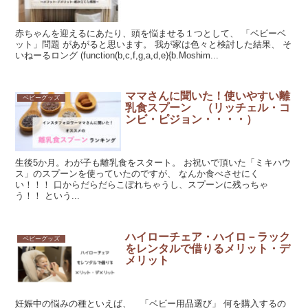
赤ちゃんを迎えるにあたり、頭を悩ませる１つとして、 「ベビーベ
ット」問題 があがると思います。 我が家は色々と検討した結果、 そ
いねーるロング (function(b,c,f,g,a,d,e){b.Moshim...
ママさんに聞いた！使いやすい離
ベビーグッズ
乳食スプーン （リッチェル・コ
ンビ・ピジョン・・・・）
生後5か月。わが子も離乳食をスタート。 お祝いで頂いた「ミキハウ
ス」のスプーンを使っていたのですが、 なんか食べさせにく
い！！！ 口からだらだらこぼれちゃうし、スプーンに残っちゃ
う！！ という...
ハイローチェア・ハイロ－ラック
ベビーグッズ
をレンタルで借りるメリット・デ
メリット
妊娠中の悩みの種といえば、 「ベビー用品選び」 何を購入するの