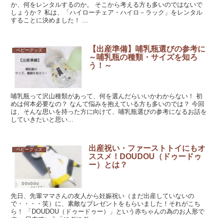
か、何をレンタルするのか。 そこから考える方も多いのではないで
しょうか？ 私は、「ハイローチェア・ハイロ－ラック」をレンタル
することに決めました！ ...
【出産準備】哺乳瓶選びの参考に
ベビーグッズ
～哺乳瓶の種類・サイズを知ろ
う！～
哺乳瓶って沢山種類があって、何を選んだらいいかわからない！ 初
めは何本必要なの？ なんて悩みを抱えている方も多いのでは？ 今回
は、そんな思いを持った方に向けて、哺乳瓶選びの参考になるお話を
していきたいと思い...
出産祝い・ファーストトイにもオ
ベビーグッズ
ススメ！DOUDOU（ドゥードゥ
ー）とは？
先日、先輩ママさんの友人から妊娠祝い（まだ出産していないの
で・・・・笑）に、素敵なプレゼントをもらいました！それがこち
ら！ 「DOUDOU（ドゥードゥー）」という赤ちゃんの為のお人形で