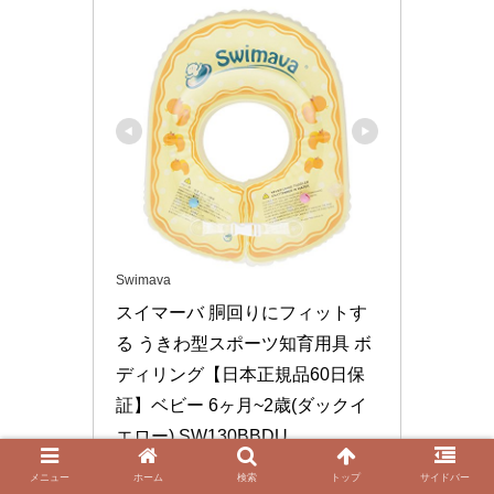
Swimava
スイマーバ 胴回りにフィットす
る うきわ型スポーツ知育用具 ボ
ディリング【日本正規品60日保
証】ベビー 6ヶ月~2歳(ダックイ
エロー) SW130BBDU
SW130BBDU
メニュー
ホーム
検索
トップ
サイドバー